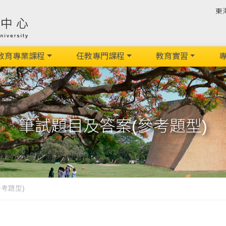
東
教育專業課程
任教專門課程
教育實習
專
筆試題目及答案(參考題型)
考題型)