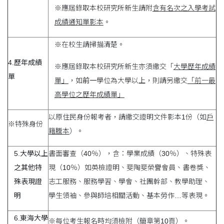
※應屆錄取本校研究所新生請附
含有名次之入學考試
成績通知單影本
。
※在校生請掃描清楚。
4.
歷年成績
※應屆錄取本校研究所新生亦須繳交「
大學歷年成績
單
單」
，如
前一
學位為大學以上，則請另繳交
「前一最
高學位之歷年成績單」
以原住民身份報考者，請繳交證明文件影本1份（如
戶
※特殊身份
籍謄本
）。
5.
大學以上
書面審查（40％），含：學業成績（30％）、特殊表
之其他特
現（10％）如英檢證明、斐陶斐榮譽會員、書卷獎、
殊表現證
志工服務、服務學習、學會、社團幹部、教學助理、
明
學生領袖、參與師培相關活動、基本勞作…等表現。
6.
東海大學
※每位考生報名時均須檢附（簡章第10頁）。