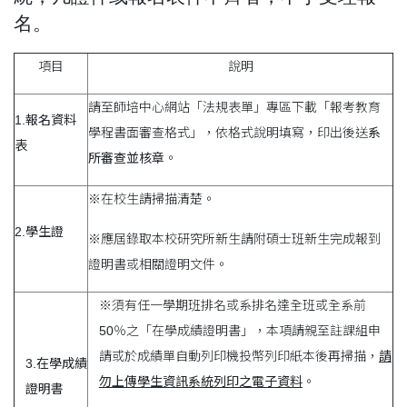
名。
項目
說明
請至師培中心網站「法規表單」專區下載「報考教育
1.
報名資料
學程書面審查格式」，依格式說明填寫，印出後送
系
表
所審查並核章
。
※在校生請掃描清楚。
2.
學生證
※應屆錄取本校研究所新生請附碩士班新生完成報到
證明書或相關證明文件。
※須有任一學期班排名或系排名達全班或全系前
50％之「在學成績證明書」，本項請親至註課組申
請或於成績單自動列印機投幣列印紙本後再掃描，
請
3.
在學成績
勿上傳學生資訊系統列印之電子資料
。
證明書