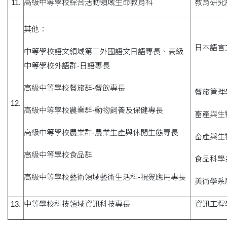
11.
高級中等學校綜合活動領域生命教育科
教育研究
其他：
日本語言
中等學校語文領域第二外國語文日語專長、高級
中等學校外語群-日語專長
高級中等學校餐旅群-餐飲專長
餐旅管理
12.
高級中等學校農業群-動物飼養及保健專長
畜產與生
高級中等學校農業群-農業生產與休閒生態專長
畜產與生
高級中等學校食品群
食品科學
高級中等學校藝術領域藝術生活科-視覺應用專長
美術學系
13.
中等學校科技領域資訊科技專長
資訊工程