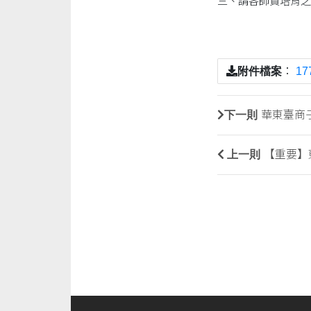
三、請各師資培育之
附件檔案
：
17
下一則
華東臺商
上一則
【重要】