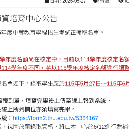
日期 : 2026-05-27
分類 :
點閱
師資培育中心公告
15年度中等教育學程招生考試正備取名單。
5學年度名額尚在核定中，目前以114學年度核定名額
114學年度不同，將以115學年度核定名額進行調
取名單如下，錄取學生應於
115年5月27日～115年
：
d檔報到單，填寫完畢後上傳至線上報到系統。
系統上所列欄位亦須填寫完畢。
系統：
https://form2.thu.edu.tw/5384167
，視同放棄錄取資格，將由本中心於6/12進行遞補