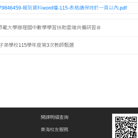
779846459-報到資料word檔-115-表格請保持於一頁以內.pdf
師範大學辦理國中數學學習扶助雲端共備研習Ⅲ
子弟學校115學年度第3次教師甄選
開課明細查詢
東海校友服務