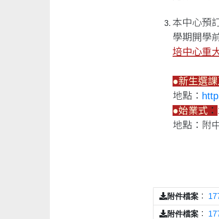
本中心預訂
學期開學前
培中心重
●新生選
地點：
http
●
始業式
：
地點：附
附件檔案
：
17
附件檔案
：
1