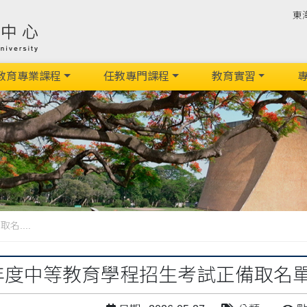
東
教育專業課程
任教專門課程
教育實習
專
....
5年度中等教育學程招生考試正備取名