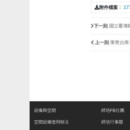
附件檔案
：
1
下一則
國立臺灣
上一則
東莞台商
設備與空間
師培FB社團
空間設備借用辦法
師培行事曆