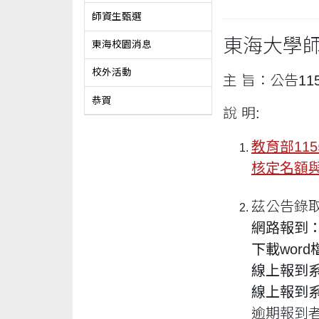
師資生甄選
東海大學
東海校園消息
校外活動
主 旨：公告1
恭賀
說 明:
教育部11
核定名額與
茲公告錄
網路報到
下載wor
線上報到
線上報到
逾期報到者