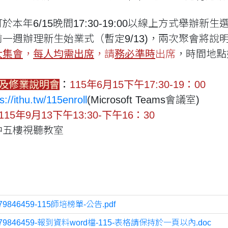
於本年6/15晚間17:30-19:00以線上方式舉辦
一週辦理新生始業式（暫定9/13)，兩次聚會將說
大集會
，
每人均需出席
，請
務必準時
出席
，時間地點
課及修業說明會
：
115年6月15下午17:30-19：00
s://ithu.tw/115enroll
(Microsoft Teams會議室)
115年9月13下午13:30-下午16：30
中五樓視聽教室
79846459-115師培榜單-公告.pdf
779846459-報到資料word檔-115-表格請保持於一頁以內.doc