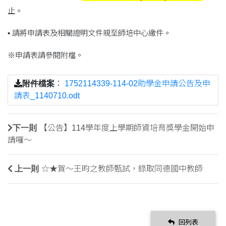
止。
• 請將申請表及相關證明文件親至師培中心繳件。
※申請表請參閱附檔。
附件檔案
：
1752114339-114-02助學金申請公告及申
請表_1140710.odt
下一則
【公告】114學年度上學期師資培育獎學金開始申
請囉～
上一則
☆★賀～王昀之教師甄試，錄取同德國中教師
回列表