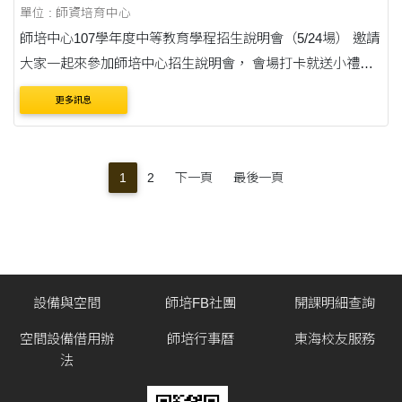
單位 : 師資培育中心
師培中心107學年度中等教育學程招生說明會（5/24場） 邀請
大家一起來參加師培中心招生說明會， 會場打卡就送小禮
物，前50名還可參加抽獎喔！！
更多訊息
1
2
下一頁
最後一頁
設備與空間
師培FB社團
開課明細查詢
空間設備借用辦
師培行事曆
東海校友服務
法