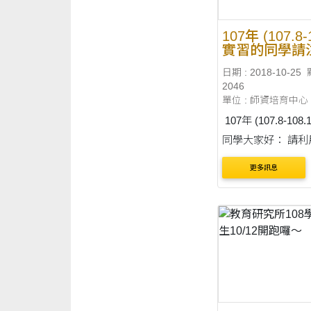
107年 (107.8-
實習的同學請
日期 : 2018-10-25
2046
單位 : 師資培育中心
107年 (107.8-108
同學大家好： 請利用時間先
行準備好下列文件，
更多訊息
第一次教師資格考
起3日內(108/4/22-10
請有通過的同學迅
我，一定不能遲交
會影響所有人領到
程....