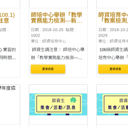
108.1)
師培中心舉辦「教學
師資培育中
注意
實務能力檢測—新課
「教案檢測
綱多媒體設計與運用
請見附檔。
點閱 :
日期 : 2018-10-25
點閱 :
日期 : 2018-10-
檢定實施計畫」
1502
2029
單位 : 師資培育中心
單位 : 師資培育
.1) 實習的
師資生請注意： 師培中心舉
106級師資生請注
辦「教學實務能力檢測—新
培育中心舉辦
待108年
課綱多媒體設計與運用檢定
測」，詳情請見
更多訊息
更多訊息
試放榜日
實施計畫」 ★檢定對象 一、
於2018年12月
8/4/24)
本中心師資生於106學年度
下午5:00前上
速繳交給
（含）後開始進入師培修習
信箱：
，否則將
課程者，應參加本檢定。
pt.teacher.pt@g
證書的時
二、本中心教育實習生....
海大學師資培
測作業原則 (107.