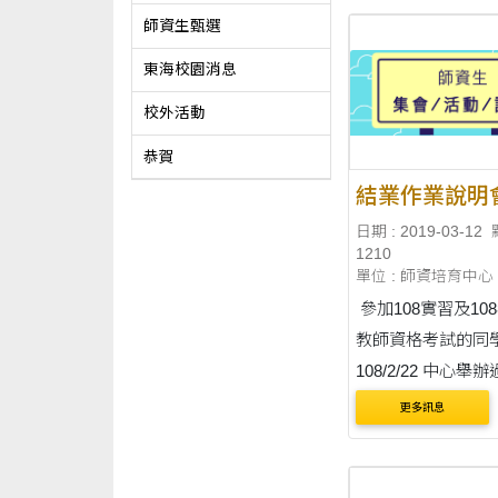
師資生甄選
東海校園消息
校外活動
恭賀
結業作業說明
日期 : 2019-03-12
1210
單位 : 師資培育中心
參加108實習及10
教師資格考試的同
108/2/22 中心舉
作業說明會ppt資
更多訊息
檔，謝謝！