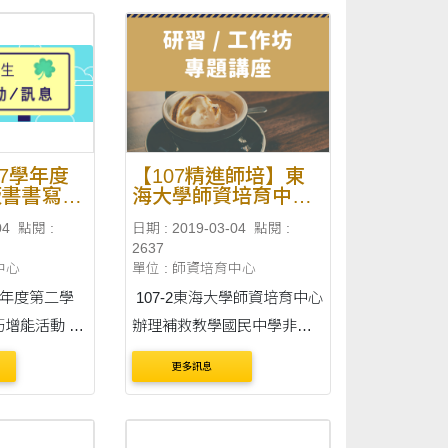
07學年度
【107精進師培】東
板書書寫技
海大學師資培育中心
辦理補救教學國民中
04
點閱 :
日期 : 2019-03-04
點閱 :
學非現職教師18小時
2637
研習
中心
單位 : 師資培育中心
學年度第二學
107-2東海大學師資培育中心
增能活動 時
辦理補救教學國民中學非現
8日(星期五)下
職教師18小時研習 一、研
更多訊息
0 講員：台中教育
習日期：108年3月30、31日
主任 參與
（星期六、日）兩天 二、
07級) 必須參
研習地點：東海大學語文館