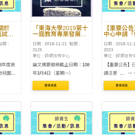
見附檔。 歡....
關於
「東海大學2019第十
【重要公告
甄試切
一屆教育專業發展學
中心申請「
術研討會-十二年國民
職前教育證
點閱 :
日期 : 2018-11-21
點閱 :
日期 : 2018-11-
基本教育：有效學習
「任教專門
3125
2023
與適性輔導」研討會
證明書」
單位 : 師資培育中心
單位 : 師資培育
徵稿
8年度高
論文摘要徵稿截止日期：108
【重要公告】
幼兒園教
年3月4日（星期一）
請注意 … 一、事由：向師
試(以下
培中心申請「
更多訊息
更多訊息
之應考人，
教育證明書」
行政機關
課程認定證明書」 二
，請依說
象：106學年
育專業課程、專門