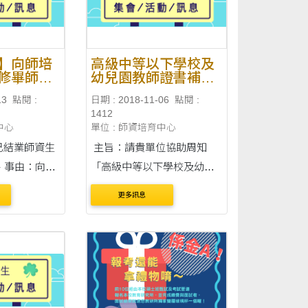
】向師培
高級中等以下學校及
修畢師資
幼兒園教師證書補換
明書」及
發及英文版教師證明
13
點閱 :
日期 : 2018-11-06
點閱 :
課程認定
書 線上申請服務
1412
中心
單位 : 師資培育中心
已結業師資生
主旨：請貴單位協助周知
「高級中等以下學校及幼兒
修畢師資職前
園教師證書補換發及英文版
更多訊息
及「任教專門
教師證明書」線上申請服
、對
務，請查照。 詳情請參閱附
度以前已修畢教
檔，謝謝。
課....