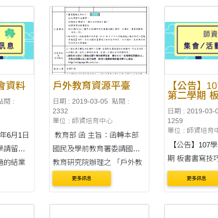
會資料
戶外教育資源平臺
【公告】1
第二學期 
點閱 :
日期 : 2019-03-05
點閱 :
巧增能活動
2332
日期 : 2019-03-
單位 : 師資培育中心
1259
單位 : 師資培育
8年6月1日
教育部 函 主旨：函轉本部
【公告】107
學請留意
國民及學前教育署委請國家
期 板書書寫技巧
辦過的結業
教育研究院辦理之 「戶外教
間：108年3月
料請見附
育資源平臺」乙案，詳如說
更多訊息
更多訊息
午5:30~7:3
明，請查照。 說明： 一、依
大學語教系 楊裕貿
據本部國民及學前教育署108
對象：教程一(1
年2月23日臺教國署國字第