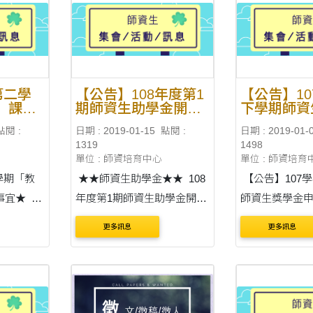
加，學程二以
1080002735號函辦理。 二....
地點：附中五樓視
第二學
【公告】108年度第1
【公告】1
」課程
期師資生助學金開放
下學期師資
申請
申請
點閱 :
日期 : 2019-01-15
點閱 :
日期 : 2019-01-
1319
1498
單位 : 師資培育中心
單位 : 師資培育
學期「教
★★師資生助學金★★ 108
【公告】107
事宜★
年度第1期師資生助學金開放
師資生獎學金申請 各
申請 各位師資生大家好 教育
生請注意： 好消息
更多訊息
更多訊息
期「教學實
部補助之「108年度第1期師
部核定107學
「教學實
資生助學金」即日起開放申
學金5名名額 請領月份：
習學校見
請，截止日為108年2月19日
108年2月至108年
(星期二)。詳情及申請表請參