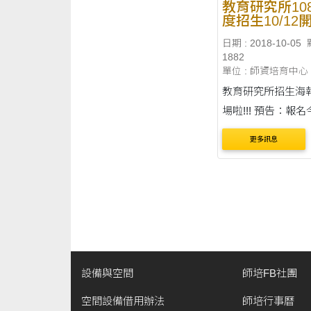
教育研究所10
度招生10/12
日期 : 2018-10-05
1882
單位 : 師資培育中心
教育研究所招生海
場啦!!! 預告：報名今年招生
考試竟然還能領禮物耶
更多訊息
一波招生10/12開
注意粉絲頁消息喔~ 各管
網路報名時間： 碩
甄試入學-107/10/
至11/7中午12時 碩士
設備與空間
師培FB社團
空間設備借用辦法
師培行事曆