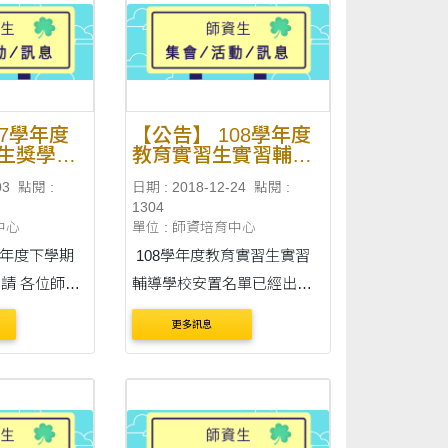
上自由參加。
LAN007演講廳與LAN009、
聽....
LAN010、LAN....
07學年度
【公告】 108學年度
生獎學金
教育實習生實習輔導
學校安置名單
03
點閱 :
日期 : 2018-12-24
點閱 :
1304
中心
單位 : 師資培育中心
學年度下學期
108學年度教育實習生實習
位師資
輔導學校安置名單已經出爐
---- 教育
囉～詳見附件！ (實習期間
更多訊息
年度師資培育獎
108年8月1日至109年1月31
日)
7月 獎學
金金額：每月8000元 請....