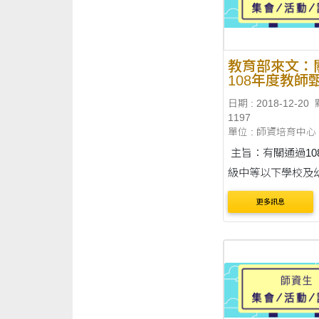
教育部來文：
108年度教師
結報名之說明
日期 : 2018-12-20
1197
單位 : 師資培育中心
主旨：有關通過10
級中等以下學校及
師資格考試第1次考
更多訊息
簡稱本資格考試)
擬參加各主管教育
辦理教師甄試一案
明辦理，請查照。 詳情請見
附檔，謝謝！