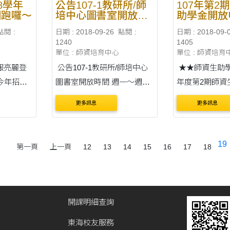
8學年
公告107-1教研所/師
107年第2
開跑囉～
培中心圖書室開放時
助學金開放
間
點閱 :
日期 : 2018-09-26
點閱 :
日期 : 2018-09-
1240
1405
單位 : 師資培育中心
單位 : 師資培育
報亮麗登
公告107-1教研所/師培中心
★★師資生助學金
圖書室開放時間 週一～週五
年度第2期師資
!! 第
上午9：00～下午3：00 避免
申請 各位師資
更多訊息
更多訊息
跑，請密切
白跑一堂，借還書等流通業
部補助之「10
道
務請於開放時間前來辦理。
資生助學金」
、博士班
請，截止日為10
19
第一頁
上一頁
12
13
14
15
16
17
18
12上午10時
(星期二)。詳
班考....
見附檔。 歡迎..
開課明細查詢
東海校友服務