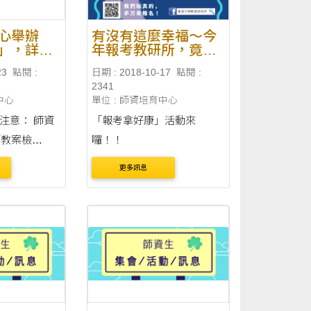
心舉辦
有沒有這麼幸福～今
」，詳情
年報考教研所，竟然
還能拿禮物耶！！
23
點閱 :
日期 : 2018-10-17
點閱 :
2341
中心
單位 : 師資培育中心
意： 師資
「報考拿好康」活動來
「教案檢
囉！！
附檔。 請
更多訊息
28日(星期五)
傳教案 至以下
mail.com 東
育中心教案檢
...