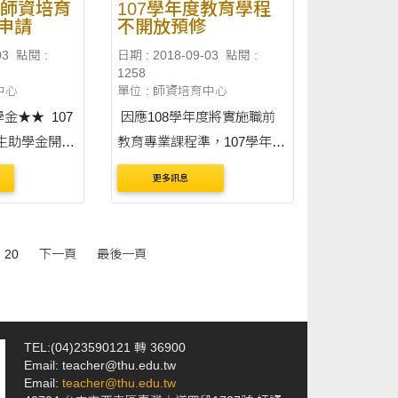
期師資培育
107學年度教育學程
申請
不開放預修
03
點閱 :
日期 : 2018-09-03
點閱 :
1258
中心
單位 : 師資培育中心
★★ 107
因應108學年度將實施職前
生助學金開放
教育專業課程準，107學年度
生大家好 教育
教育學程之課程暫不開放預
更多訊息
7年度第二期師
修，謝謝！
即日起開放申
7年9月11日
20
下一頁
最後一頁
情及申請表請參
..
TEL:(04)23590121 轉 36900
Email: teacher@thu.edu.tw
Email:
teacher@thu.edu.tw