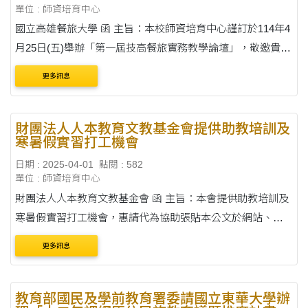
單位 : 師資培育中心
國立高雄餐旅大學 函 主旨：本校師資培育中心謹訂於114年4
月25日(五)舉辦「第一屆技高餐旅實務教學論壇」，敬邀貴校
師生踴躍報名參加，請查照。 說明： 一、活動時間：114年4
更多訊息
月25日(五)上午9時20分至下午3....
財團法人人本教育文教基金會提供助教培訓及
寒暑假實習打工機會
日期 : 2025-04-01
點閱 : 582
單位 : 師資培育中心
財團法人人本教育文教基金會 函 主旨：本會提供助教培訓及
寒暑假實習打工機會，惠請代為協助張貼本公文於網站、系
所佈告欄、電子郵件訊息。 說明： 一、本會為推廣創新數學
更多訊息
教學，以及提升孩子數學學習....
教育部國民及學前教育署委請國立東華大學辦