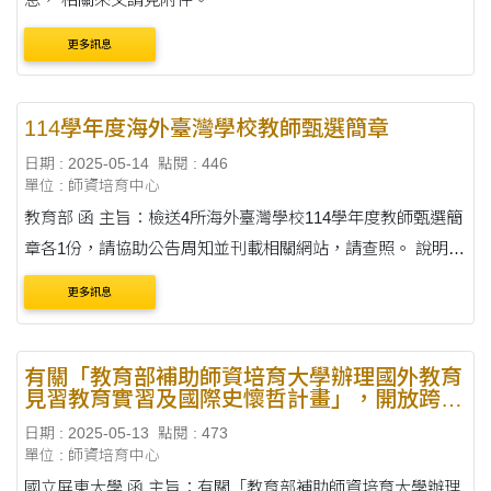
更多訊息
114學年度海外臺灣學校教師甄選簡章
日期 : 2025-05-14
點閱 : 446
單位 : 師資培育中心
教育部 函 主旨：檢送4所海外臺灣學校114學年度教師甄選簡
章各1份，請協助公告周知並刊載相關網站，請查照。 說明：
依據越南胡志明市臺灣學校114年5月8日胡臺校字第
更多訊息
1140000088號函辦理。
有關「教育部補助師資培育大學辦理國外教育
見習教育實習及國際史懷哲計畫」，開放跨校
補助各師資培育大學符合資格之中等學校師資
日期 : 2025-05-13
點閱 : 473
類科師資生5名
單位 : 師資培育中心
國立屏東大學 函 主旨：有關「教育部補助師資培育大學辦理