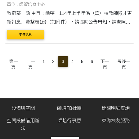
單位 : 師資培育中心
教育部 函 主旨：函轉「114年上半年僑（華）校教師徵才更
新訊息」彙整表1份（如附件），請協助公告周知，請查照。
說明：依據僑務委員會114年2月8日僑教學字第1140200322
更多訊息
號函辦理。
第一
上一
1
2
3
4
5
6
下一
最後一
頁
頁
頁
頁
設備與空間
師培FB社團
開課明細查詢
空間設備借用辦
師培行事曆
東海校友服務
法