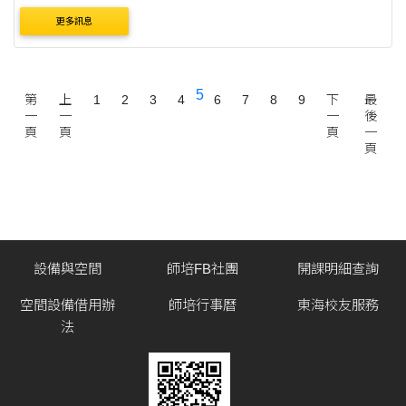
師（四）字第1142601514A號令修正發布，茲檢送發布令影
更多訊息
本及修正條文各1份，請查照。 說明： ....
5
第
上
1
2
3
4
6
7
8
9
下
最
一
一
一
後
頁
頁
頁
一
頁
設備與空間
師培FB社團
開課明細查詢
空間設備借用辦
師培行事曆
東海校友服務
法