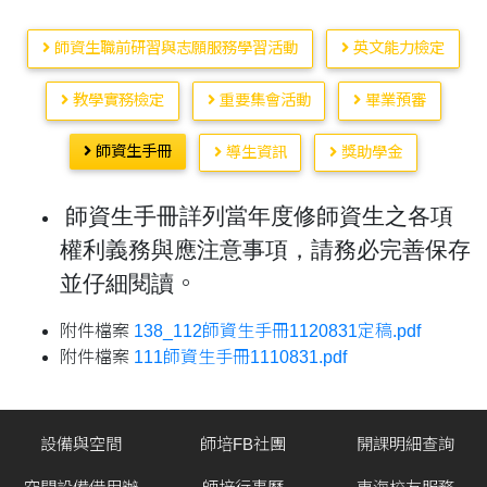
師資生職前研習與志願服務學習活動
英文能力檢定
教學實務檢定
重要集會活動
畢業預審
師資生手冊
導生資訊
獎助學金
師資生手冊詳列當年度修師資生之各項
權利義務與應注意事項，請務必完善保存
並仔細閱讀
。
附件檔案
138_112師資生手冊1120831定稿.pdf
附件檔案
111師資生手冊1110831.pdf
設備與空間
師培FB社團
開課明細查詢