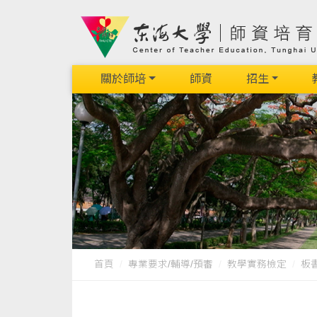
關於師培
師資
招生
首頁
專業要求/輔導/預審
教學實務檢定
板