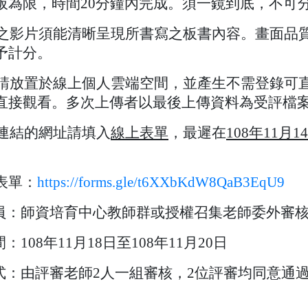
板為限，時間
20
分鐘內完成。須一鏡到底，不可
之影片須能清晰呈現所書寫之板書內容。畫面品
予計分。
請放置於線上個人雲端空間，並產生不需登錄可
直接觀看。多次上傳者以最後上傳資料為受評檔
連結的網址請填入
線上表單
，最遲在
108
年
11
月
14
表單：
https://forms.gle/t6XXbKdW8QaB3EqU9
員：師資培育中心教師群或授權召集老師委外審
間：
108
年
11
月
18
日至
108
年
11
月
20
日
式：由評審老師
2
人一組審核，
2
位評審均同意通