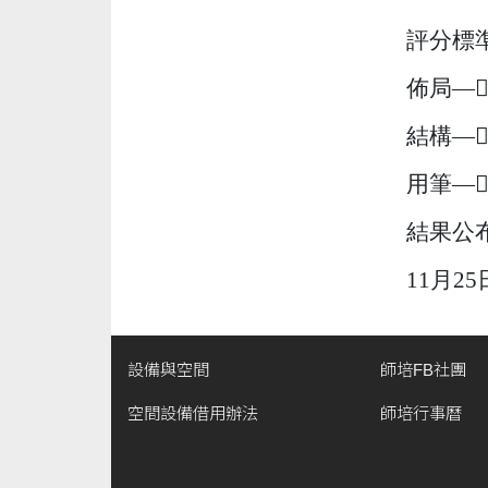
評分標
佈局—
結構—
用筆—
結果公
11
月
25
設備與空間
師培FB社團
空間設備借用辦法
師培行事曆