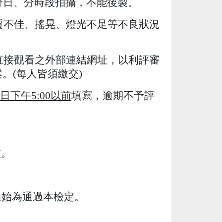
分日、分時段拍攝，不能後製。
質不佳、搖晃、燈光不足等不良狀況
直接觀看之外部連結網址，以利評審
案。
(
每人皆須繳交
)
日下午
5:00
以前
填寫，逾期不予評
核。
過始為通過本檢定。