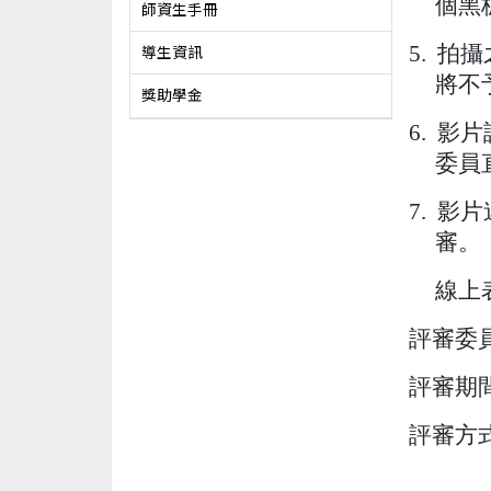
個黑
師資生手冊
5.
拍攝
導生資訊
將不
獎助學金
6.
影片
委員
7.
影片
審。
線上
評審委
評審期
評審方