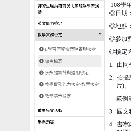
108
師資生職前研習與志願服務學習活
◎日期
動
英文能力檢定
◎地點
教學實務檢定
◎參加
E學習歷程檔案建置與檢定
◎檢定
板書檢定
1.
由同
多媒體設計與運用檢定
2.
拍攝
教學實務能力檢定-教案檢定
片
)
。
教學演示檢定
範例
3.
國文
重要集會活動
畢業預審
4.
書寫