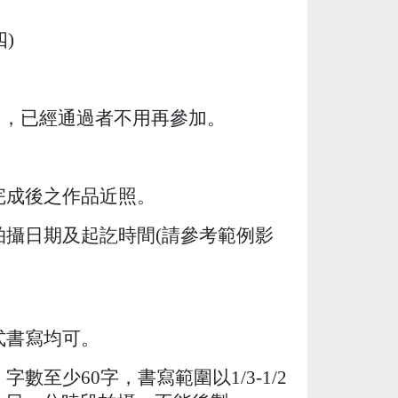
四
)
加，已經通過者不用再參加。
完成後之作品近照。
拍攝日期及起訖時間
(
請參考範例影
式書寫均可。
，字數至少
60
字，書寫範圍以
1/3-1/2