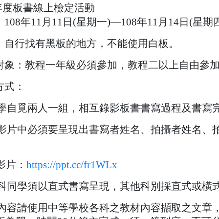
學年度板書線上檢定活動
：
108
年
11
月
11
日
(
星期一
)
—
108
年
11
月
14
日
(
星期
：自行找有黑板的地方，不能使用白板。
對象：教程一年級必須參加，教程二以上自由參
方式：
學自覓兩人一組，相互錄影板書書寫過程及書寫
影片中必須要呈現出書寫者姓名、拍攝者姓名、
影片：
https://ppt.cc/fr1WLx
科同學須以直式書寫呈現，其他科別採直式或橫
內容請使用中等學校各科之教材內容擷取之文章