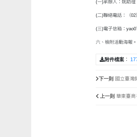
(一)承辦人：姚助理
(二)聯絡電話：（02）2
(三)電子信箱：yao070
六、檢附活動海報。
附件檔案
：
17
下一則
國立臺灣
上一則
華東臺商