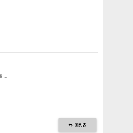
..
回列表