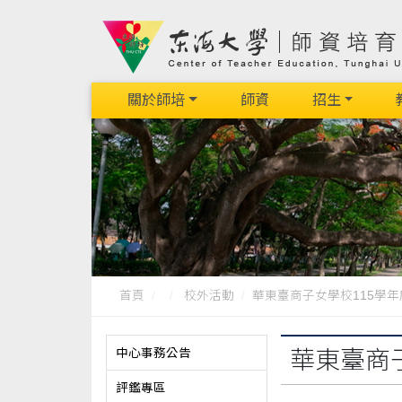
關於師培
師資
招生
首頁
校外活動
華東臺商子女學校115學
中心事務公告
華東臺商
評鑑專區