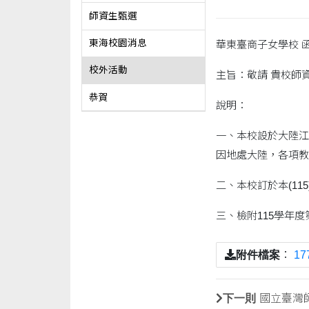
師資生甄選
東海校園消息
華東臺商子女學校 
校外活動
主旨：敬請 貴校師
恭賀
說明：
一、本校設於大陸江
因地處大陸，各項教
二、本校訂於本(1
三、檢附115學年
附件檔案
：
17
下一則
國立臺灣