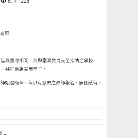
點閱 : 228
請查照。
法皆與臺灣相同，為與臺灣教育完全接軌之學校。
容，共同嘉惠臺商學子。
校教師甄選簡章，俾供有意願之教師報名，無任感荷。
..