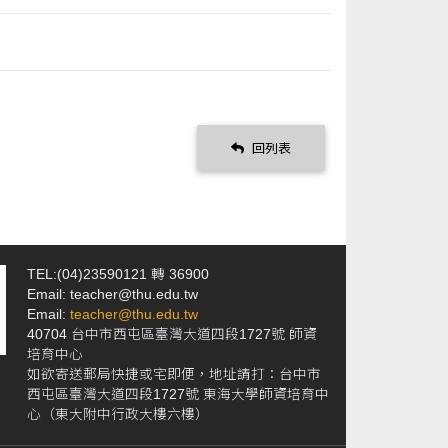
回列表
TEL:(04)23590121 轉 36900
Email: teacher@thu.edu.tw
Email:
teacher@thu.edu.tw
40704 台中市西屯區臺灣大道四段1727號 師資
培育中心
如欲寄送郵局快捷或宅即便，地址請打：台中市
西屯區臺灣大道四段1727號 東海大學師資培育中
心（東大附中行政大樓六樓）