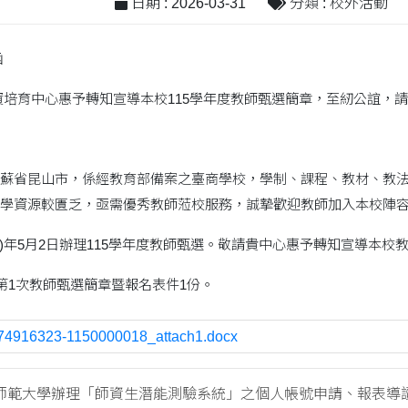
日期 : 2026-03-31
分類 : 校外活動
函
資培育中心惠予轉知宣導本校115學年度教師甄選簡章，至紉公誼，
蘇省昆山市，係經教育部備案之臺商學校，學制、課程、教材、教
學資源較匱乏，亟需優秀教師蒞校服務，誠摯歡迎教師加入本校陣
15)年5月2日辦理115學年度教師甄選。敬請貴中心惠予轉知宣導本
度第1次教師甄選簡章暨報名表件1份。
74916323-1150000018_attach1.docx
師範大學辦理「師資生潛能測驗系統」之個人帳號申請、報表導讀..