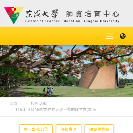
首頁
校外活動
115年度教師專業成長研習─夢的N次方(臺南....
中心事務公告
評鑑專區
師資生甄選