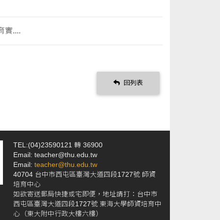
....
回列表
TEL:(04)23590121 轉 36900
Email: teacher@thu.edu.tw
Email:
teacher@thu.edu.tw
40704 台中市西屯區臺灣大道四段1727號 師資
培育中心
如欲寄送郵局快捷或宅即便，地址請打：台中市
西屯區臺灣大道四段1727號 東海大學師資培育中
心（東大附中行政大樓六樓）