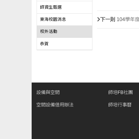
師資生甄選
下一則
104學年
東海校園消息
校外活動
恭賀
設備與空間
師培FB社團
空間設備借用辦法
師培行事曆