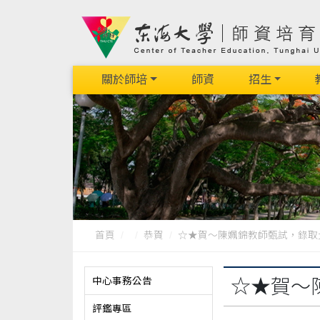
關於師培
師資
招生
首頁
恭賀
☆★賀～陳姵錦教師甄試，錄取大有
中心事務公告
☆★賀～
評鑑專區