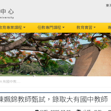
東
教育專業課程
任教專門課程
教育實習
專
國中教....
陳姵錦教師甄試，錄取大有國中教師