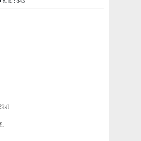
點閱 : 843
置說明
賽」