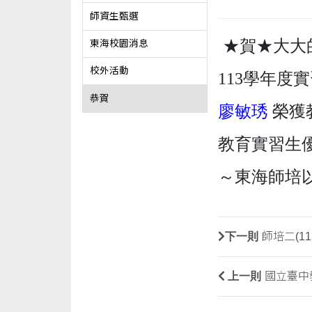
師資生甄選
★賀★大大
東海校園消息
校外活動
113學年度
恭賀
廖敏琇
榮獲
教育實習生
～東海師培
下一則
師培二(1
上一則
國立臺中