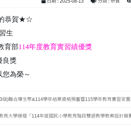
日期 : 2025-08-13
分類 : 恭賀
的恭賀★☆
實習生
教育部
114年度教育實習績優獎
優良獎
以您為榮～
13級)聯合導生聚&114學年結業資格預審暨115學年教育實習安
教育大學辦理「114年度國民小學教育階段雙語教學教案設計競