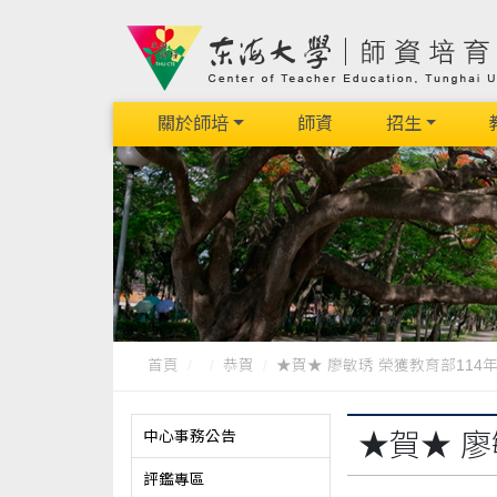
關於師培
師資
招生
首頁
恭賀
★賀★ 廖敏琇 榮獲教育部114年
中心事務公告
★賀★ 廖
評鑑專區