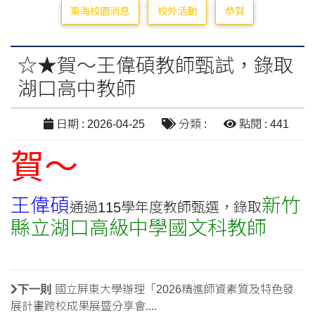
東海校園消息
校外活動
恭賀
☆★賀～王偉碩教師甄試，錄取
湖口高中教師
日期 : 2026-04-25
分類 :
點閱 : 441
賀
～
王偉碩
新竹
通過115學年度教師甄選，錄取
縣立湖口高級中學國文科教師
下一則
國立屏東大學辦理「2026精進師資素質及特色發
展計畫跨校成果展暨分享會....