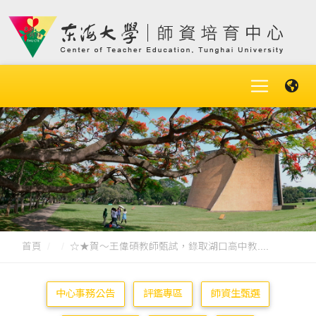
首頁
☆★賀～王偉碩教師甄試，錄取湖口高中教....
中心事務公告
評鑑專區
師資生甄選