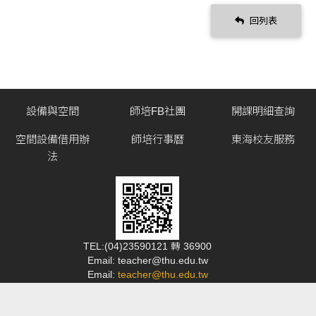
回列表
設備與空間
師培FB社團
開課明細查詢
空間設備借用辦
師培行事曆
東海校友服務
法
TEL:(04)23590121 轉 36900
Email: teacher@thu.edu.tw
Email:
teacher@thu.edu.tw
40704 台中市西屯區臺灣大道四段1727號 師資培育中心
如欲寄送郵局快捷或宅即便，地址請打：台中市西屯區臺灣大