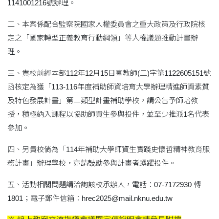
1141001216號辦理。
二、本案係配合監察院國家人權委員會之重大政策及行政院核
定之「國家轉型正義教育行動綱領」等人權議題推動計畫辦
理。
三、貴校前經本部112年12月15日臺教師(二)字第1122605151號
函核定為獲「113-116年度補助師資培育大學辦理精進師資素質
及特色發展計畫」第二類型計畫補助學校，請公告予師培教
授，積極納入課程以協助師資生參與投件，並至少推派1名代表
參加。
四、另貴校倘為「114年補助大學師資生實踐史懷哲精神教育服
務計畫」辦理學校，亦請鼓勵參與計畫者踴躍投件。
五、活動相關問題請洽詢該校承辦人，電話：07-7172930 轉
1801；電子郵件信箱：hrec2025@mail.nknu.edu.tw