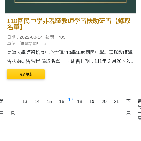
110國民中學非現職教師學習扶助研習【錄取
名單】
日期 : 2022-03-14
點閱 : 709
單位 : 師資培育中心
東海大學師資培育中心辦理110學年度國民中學非現職教師學
習扶助研習課程 錄取名單 一、研習日期：111年 3 月26、27
日（星期六、日）兩天 二、研習時間：上午8:10至下午18:00
更多訊息
錄取名單，請見附件~
17
第
上
13
14
15
16
18
19
20
21
下
一
一
一
頁
頁
頁