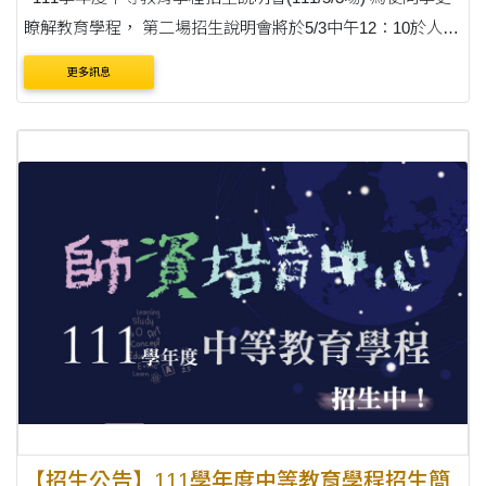
瞭解教育學程， 第二場招生說明會將於5/3中午12：10於人文
大樓H123教室舉辦， 前50位準時報到者，師培中心為您準備
更多訊息
輕食午餐一份唷(發完為止) 歡迎....
【招生公告】111學年度中等教育學程招生簡