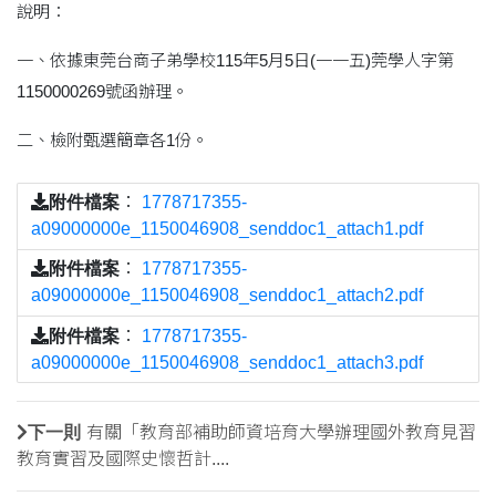
說明：
一、依據東莞台商子弟學校115年5月5日(一一五)莞學人字第
1150000269號函辦理。
二、檢附甄選簡章各1份。
附件檔案
：
1778717355-
a09000000e_1150046908_senddoc1_attach1.pdf
附件檔案
：
1778717355-
a09000000e_1150046908_senddoc1_attach2.pdf
附件檔案
：
1778717355-
a09000000e_1150046908_senddoc1_attach3.pdf
下一則
有關「教育部補助師資培育大學辦理國外教育見習
教育實習及國際史懷哲計....