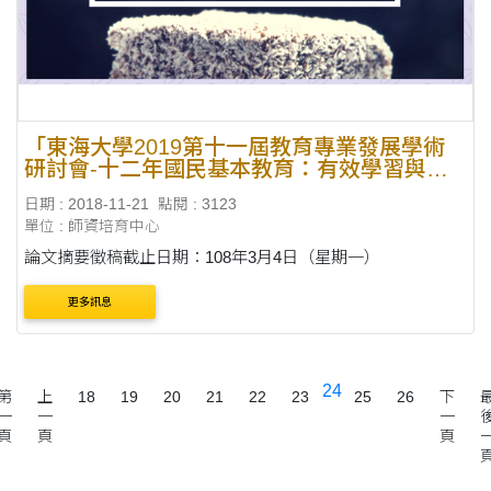
「東海大學2019第十一屆教育專業發展學術
研討會-十二年國民基本教育：有效學習與適
性輔導」研討會徵稿
日期 : 2018-11-21
點閱 : 3123
單位 : 師資培育中心
論文摘要徵稿截止日期：108年3月4日（星期一）
更多訊息
24
第
上
18
19
20
21
22
23
25
26
下
一
一
一
頁
頁
頁