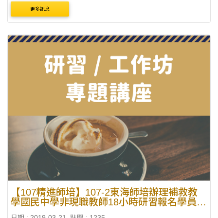
邁進國際－國際教育與第二外語教學」活動訊息，請公告轉
更多訊息
知貴屬學校英語、第二外語教師及師資生踴躍報....
【107精進師培】107-2東海師培辦理補救教
學國民中學非現職教師18小時研習報名學員
《錄取名單》
日期 : 2019-03-21
點閱 : 1235